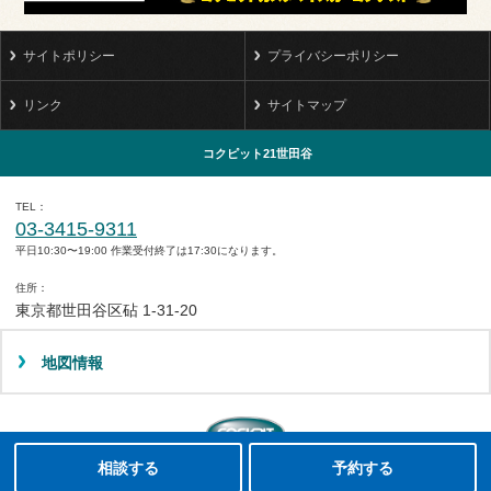
サイトポリシー
プライバシーポリシー
リンク
サイトマップ
コクピット21世田谷
TEL
03-3415-9311
平日10:30〜19:00 作業受付終了は17:30になります。
住所
東京都世田谷区砧 1-31-20
地図情報
タイヤ点検・安全点検/タイヤ履き替え/オイル交換/その他ピット作業の予約
クローク契約会員専用タイヤ履き替え※タイヤ履き替えを希望のクローク契約会員の方はこちらを選択ください
本日のタイヤ履き替え順番待ち予約 ※クローク契約会員の方はご利用いただけません
相談する
予約する
Copyright(C)2008-2022 COCKPIT 21SETAGAYA.All rights reserved.