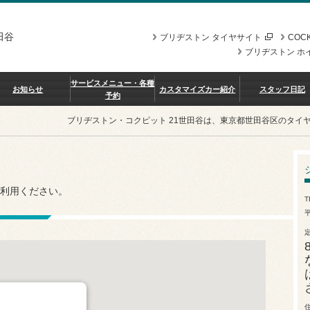
田谷
ブリヂストン タイヤサイト
COCK
ブリヂストン ホ
サービスメニュー・各種
お知らせ
カスタマイズカー紹介
スタッフ日記
予約
ブリヂストン・コクピット 21世田谷は、東京都世田谷区のタイ
利用ください。
T
平