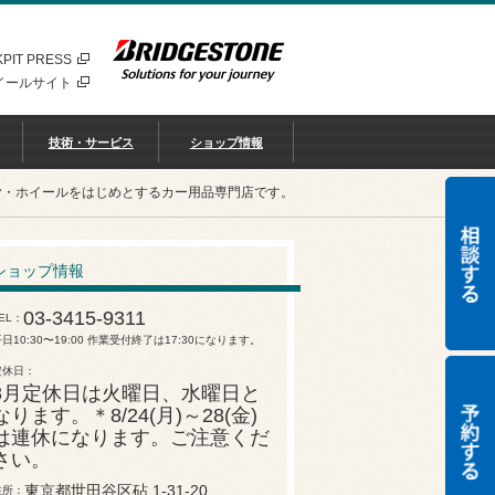
PIT PRESS
イールサイト
技術・サービス
ショップ情報
ヤ・ホイールをはじめとするカー用品専門店です。
ショップ情報
03-3415-9311
EL
日10:30〜19:00 作業受付終了は17:30になります。
定休日
8月定休日は火曜日、水曜日と
なります。＊8/24(月)～28(金)
は連休になります。ご注意くだ
さい。
東京都世田谷区砧 1-31-20
住所