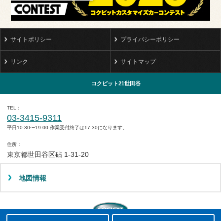
サイトポリシー
プライバシーポリシー
リンク
サイトマップ
コクピット21世田谷
TEL
03-3415-9311
平日10:30〜19:00 作業受付終了は17:30になります。
住所
東京都世田谷区砧 1-31-20
地図情報
タイヤ点検・安全点検/タイヤ履き替え/オイル交換/その他ピット作業の予約
クローク契約会員専用タイヤ履き替え※タイヤ履き替えを希望のクローク契約会員の方はこちらを選択ください
本日のタイヤ履き替え順番待ち予約 ※クローク契約会員の方はご利用いただけません