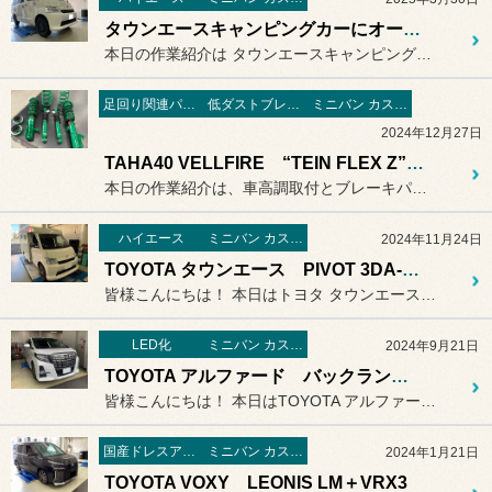
タウンエースキャンピングカーにオートクルーズ機能付きスロコンを取付
本日の作業紹介は タウンエースキャンピングカーのオ...
足回り関連パーツ
低ダストブレーキパッド
ミニバン カスタマイズ編
2024年12月27日
TAHA40 VELLFIRE “TEIN FLEX Z” "Project μ 低ダストパッド”
本日の作業紹介は、車高調取付とブレーキパッド交換のご紹介です。
ハイエース
ミニバン カスタマイズ編
2024年11月24日
TOYOTA タウンエース PIVOT 3DA-T取り付け
皆様こんにちは！ 本日はトヨタ タウンエースがご来...
LED化
ミニバン カスタマイズ編
2024年9月21日
TOYOTA アルファード バックランプ＋ウインカーランプ LED化
皆様こんにちは！ 本日はTOYOTA アルファード...
国産ドレスアップ
ミニバン カスタマイズ編
2024年1月21日
TOYOTA VOXY LEONIS LM＋VRX3