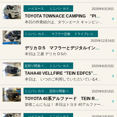
ハイエース
ミニバン カスタマイズ編
2026年6月26日
TOYOTA TOWNACE CAMPING “PIVOT 3DA-T オートクルーズ付スロコン”取付
本日の作業紹介は、タウンエース キャンピングカーです。
ミニバン カスタマイズ編
マフラー交換
ドライブレコーダー
2025年12月16日
デリカ D:5 マフラーとデジタルインナーミラー
本日は 三菱 デリカ D:5の
足回り関連パーツ
ミニバン カスタマイズ編
2025年8月23日
TAHA40 VELLFIRE “TEIN EDFC5”装着で乗り味の変化を楽しむ
本日は、 いつのご利用していただいている4...
ミニバン カスタマイズ編
足回り関連パーツ
2025年6月16日
TOYOTA 40系アルファード TEIN RX1 with EDFC5
皆様こんにちは！ 本日はトヨタ 40アルファードの
ハイエース
ミニバン カスタマイズ編
2025年3月30日