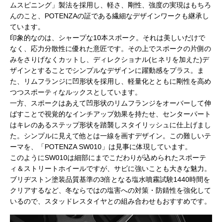
ムスピニング」製法を採用し、軽さ、剛性、強度の実現はもちろ
んのこと、POTENZAの証である繊細なデザインワークも継承し
ています。
印象的なのは、シャープな10本スポーク。それは美しいだけで
なく、応力分散性に優れた意匠です。その上でスポークの片側の
みをさりげなくカットし、ディレクショナル(ヒネリを加えた)デ
ザインとすることでシンプルなデザインに躍動感をプラス。ま
た、リムフランジに凹形状を採用し、軽量化とともに剛性を高め
つつスポーティなルックスとしています。
一方、スポークはあえて凹形状のリムフランジをオーバーして伸
ばすことで視覚的なインチアップ効果を持たせ、センターパート
はキレのあるステップ形状を踏襲しスタイリッシュに仕上げまし
た。シンプルに見えて他とは一線を画すデザイン。この難しいテ
ーマを、「POTENZA SW010」は見事に体現しています。
このようにSW010は細部にまでこだわりが込められたスポーテ
ィ＆ストリートホイールですが、サビに強いことも大きな魅力。
ブリヂストン塗装品質基準の3倍となる塩水噴霧試験1440時間を
クリアするなど、冬ならではの塩害への対策・防錆性を強化して
いるので、スタッドレスタイヤとの組み合わせもおすすめです。