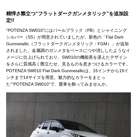
精悍さ際立つ“フラットダークガンメタリック”を追加設
定!!
“POTENZA SW010”にはパールブラック（PB）とシャイニング
シルバー（SS）が用意されていましたが、新色の「Flat Dark
Gunmetallic（フラットダークガンメタリック：FGM）」が追加
されました。金属調のガンメタをベースにつや消ししたようなイ
メージに仕上げられており、SW010の機能美を湛えたデザイン
をさらに質感高く際立たせ、見るものを惹きつけるカラーです。
POTENZA SW010 Flat Dark Gunmetallicは、15インチから19イ
ンチまで14サイズを用意。魅力的なカラーをまとっ
た““POTENZA SW010”で、愛車を飾ってみませんか。