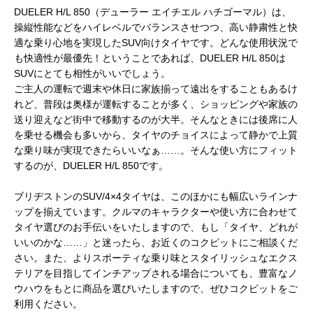
DUELER H/L 850（デューラー エイチエル ハチゴーマル）は、
操縦性能などをハイレベルでバランスさせつつ、高い静粛性と快
適な乗り心地を実現したSUV向けタイヤです。どんな使用状況で
も快適性が最優先！ということであれば、DUELER H/L 850は
SUVにとても相性がいいでしょう。
ご主人の運転で週末や休日に家族揃って遠出をすることもあるけ
れど、普段は奥様が運転することが多く、ショッピングや家族の
送り迎えなど街中で移動するのが大半。そんなときには後席に人
を乗せる機会も多いから、タイヤのチョイスによって静かで上質
な乗り味が実現できたらいいなぁ……。そんな使い方にフィット
するのが、DUELER H/L 850です。
ブリヂストンのSUV/4×4タイヤは、このほかにも幅広いラインナ
ップを揃えています。クルマのキャラクターや使い方に合わせて
タイヤ選びのお手伝いをいたしますので、もし「タイヤ、どれが
いいのかな……」と迷ったら、お近くのコクピットにご相談くだ
さい。また、よりスポーティな乗り味とスタイリッシュなエクス
テリアを目指してインチアップされる場合についても、豊富なノ
ウハウをもとに商品を選びいたしますので、ぜひコクピットをご
利用ください。