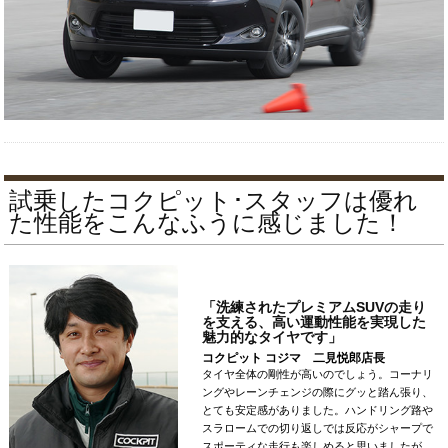
試乗したコクピット･スタッフは優れ
た性能をこんなふうに感じました！
「洗練されたプレミアムSUVの走り
を支える、高い運動性能を実現した
魅力的なタイヤです」
コクピット コジマ 二見悦郎
店長
タイヤ全体の剛性が高いのでしょう。コーナリ
ングやレーンチェンジの際にグッと踏ん張り、
とても安定感がありました。ハンドリング路や
スラロームでの切り返しでは反応がシャープで
スポーティな走行も楽しめると思いましたが、