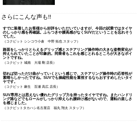
さらにこんな声も!!
すでに装着したお客様から好評をいただいていますが、今回の試乗ではタイヤ
のしっかり感を再確認。ふらつきや腰高感がなくSUVだということを忘れそう
でした。
（コクピット シンコウ小倉 中野 拓也 スタッフ）
路面をしっかりとらえるグリップ感とステアリング操作時の大きな姿勢変化が
抑えられていたことが印象的。同乗者もこれを感じとれるところが大きなポイ
ントですね。
（コクピット 城南 大場 剛 店長）
切れば切っただけ曲がっていくという感じで、ステアリング操作時の応答性が
素晴らしかったですね。SUVでも操縦性能を重視するならおすすめしたいタイ
ヤです。
（コクピット 麻生 百瀬 高広 店長）
SUV専用とは思えない優れたグリップ力を持ったタイヤですね。またハンドリ
ング路などでもロールがしっかり抑えられ腰砕け感がないので、運転の楽しさ
を感じました。
（コクピットタカハシ名古屋店 福丸 翔太 スタッフ）