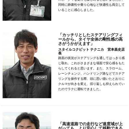
同時に静粛性や乗り心地など快適性も両立して
いることに感心しました。
「カッチリとしたステアリングフィ
ールから、タイヤ全体の剛性感の高
さがうかがえます」
スタイルコクピット テクニカ 宮本昌史
店
長
路面の状況がステアリングを通してはっきり感
じ取れ、これがさまざまな場面で安心感をもた
らしてくれると思います。また、スラローム、
レーンチェンジ、ハンドリング路などでステア
リングを操作する際、頭に思い描いたとおりに
クルマが向きを変え、揺り返しも抑えられてい
たのでラクに運転できました。
「高速道路での走行など速度域が上
がっても、より安心して移動できる