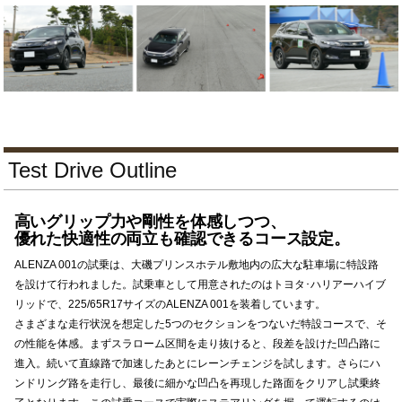
Test Drive Outline
高いグリップ力や剛性を体感しつつ、
優れた快適性の両立も確認できるコース設定。
ALENZA 001の試乗は、大磯プリンスホテル敷地内の広大な駐車場に特設路
を設けて行われました。試乗車として用意されたのはトヨタ･ハリアーハイブ
リッドで、225/65R17サイズのALENZA 001を装着しています。
さまざまな走行状況を想定した5つのセクションをつないだ特設コースで、そ
の性能を体感。まずスラローム区間を走り抜けると、段差を設けた凹凸路に
進入。続いて直線路で加速したあとにレーンチェンジを試します。さらにハ
ンドリング路を走行し、最後に細かな凹凸を再現した路面をクリアし試乗終