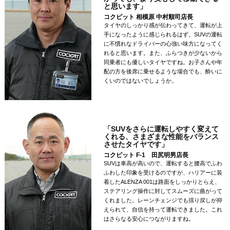
と思います」
コクピット 相模原 中村順司
店長
タイヤのしっかり感が伝わってきて、運転が上
手になったように感じられるはず。SUVの運転
に不慣れなドライバーの心強い味方になってく
れると思います。また、ふらつきが少ないから
同乗者にも優しいタイヤですね。お子さんや年
配の方を後席に乗せるような場合でも、酔いに
くいのではないでしょうか。
「SUVをさらに運転しやすく変えて
くれる、さまざまな性能をバランス
させたタイヤです」
コクピット F-1 田尻明男
店長
SUVは車高が高いので、運転すると腰高でふわ
ふわした印象を受けるのですが、ハリアーに装
着したALENZA 001は路面をしっかりとらえ、
ステアリング操作に対してスムーズに曲がって
くれました。レーンチェンジでも揺り戻しが抑
えられて、自信を持って運転できました。これ
はさらなる安心につながりますね。