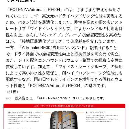
でさらに進化。
「POTENZA Adrenalin RE004」には、さまざまな技術が採用さ
れています。まず、高次元のドライハンドリング性能を実現する
ため、パタン設計を最適化しました。剛性を高めた幅の広いスト
レートリブ「ワイドインサイドリブ」によりハンドルの初期応答
性を向上。さらに「Aシェイプ」グルーブで操縦安定性を高めた
ほか、「接地圧最適化ブロック」で偏摩耗を抑制しています。
一方、「Adrenalin RE004専用コンパウンド」を採用すること
で、ドライ路面での操縦安定性向上と抵抗低減を高次元で両立。
また、シリカ配合コンパウンドはウェット路面での操縦安定性に
貢献しています。加えて、「ワイドストレートグルーブ」の採用
によって高い排水性を確保し、耐ハイドロプレーニング性能にも
配慮するなど、雨の日でもドライビングを堪能できる優れたウェ
ット性能も「POTENZA Adrenalin RE004」の魅力です。
＜注釈＞
※1 従来品とは、「POTENZA Adrenalin RE003」をさします。