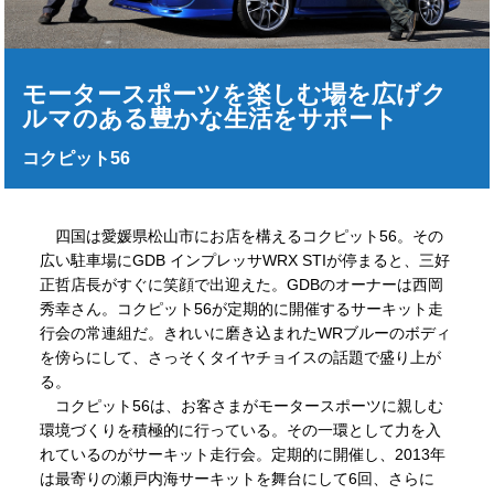
モータースポーツを楽しむ場を広げク
ルマのある豊かな生活をサポート
コクピット56
四国は愛媛県松山市にお店を構えるコクピット56。その
広い駐車場にGDB インプレッサWRX STIが停まると、三好
正哲店長がすぐに笑顔で出迎えた。GDBのオーナーは西岡
秀幸さん。コクピット56が定期的に開催するサーキット走
行会の常連組だ。きれいに磨き込まれたWRブルーのボディ
を傍らにして、さっそくタイヤチョイスの話題で盛り上が
る。
コクピット56は、お客さまがモータースポーツに親しむ
環境づくりを積極的に行っている。その一環として力を入
れているのがサーキット走行会。定期的に開催し、2013年
は最寄りの瀬戸内海サーキットを舞台にして6回、さらに