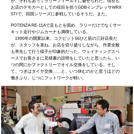
が、それもあってラリーフィールドに魅せられた。現在も
お店のデモカーとしての役目を担うGDBインプレッサWRX
STIで、四国シリーズに参戦しているそうだ。また、
POTENZA RE-11Aで足もとを固め、ラリーだけでなくサー
キット走行やジムカーナも満喫している。
1990年の開業以来、コクピット56ひと筋の三好店長だ
が、スタッフを束ね、お店を切り盛りしながら、作業全般
も率先して行う様子が印象的だった。ウェイティングスペ
ースでお客さまに見積書の説明をしていたと思ったら、い
つの間にかファクトリーでオイル交換をしている。そし
て、つぎはタイヤ交換……と、いつ休むのかと思うほどの
働きぶり。じつにフットワークが軽い。