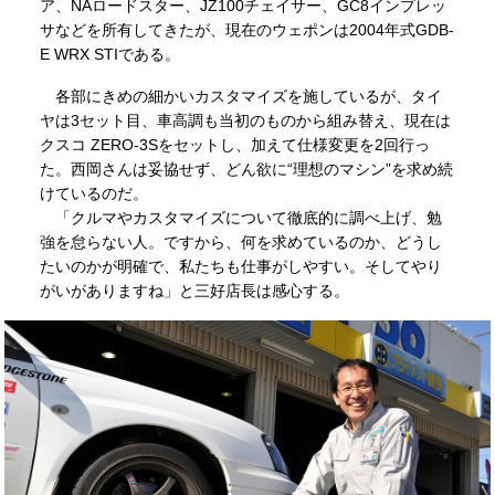
ア、NAロードスター、JZ100チェイサー、GC8インプレッ
サなどを所有してきたが、現在のウェポンは2004年式GDB-
E WRX STIである。
各部にきめの細かいカスタマイズを施しているが、タイ
ヤは3セット目、車高調も当初のものから組み替え、現在は
クスコ ZERO-3Sをセットし、加えて仕様変更を2回行っ
た。西岡さんは妥協せず、どん欲に“理想のマシン”を求め続
けているのだ。
「クルマやカスタマイズについて徹底的に調べ上げ、勉
強を怠らない人。ですから、何を求めているのか、どうし
たいのかが明確で、私たちも仕事がしやすい。そしてやり
がいがありますね」と三好店長は感心する。