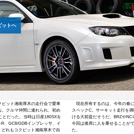
ピットへ
ピット湘南厚木の走行会で愛車
現在所有するのは、今年の春に購
る。クルマ仲間に連れられ、初め
スペックC。サーキット走行を満
とだった。当時は日産180SXを
ける大前提だそうだ。BRZやN
-R、GC8/GDBインプレッサ、イ
今回は後席に人を乗せることが
ぎ、どれもコクピット湘南厚木で自
た。