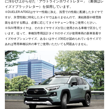
に浮かび上がらせた「アウトラインホワイトレター」（裏側はレ
イズドブラックレター）を採用しています。
※DUELER A/T002はサマー性能に加え、浅雪での性能に配慮したタイヤで
すが、氷雪性能に特化したタイヤではありませんので、凍結路面や積雪路
面を走行する際は、必要に応じてタイヤチェーン等をご使用ください。
※SUV専用タイヤは、そのタイヤサイズが主に使用される車種で区分して
います。従って、車種別専用設計タイヤのサイズが使用車両の新車装着サ
イズやオプションサイズ、あるいはサイズ対応が認められているサイズで
あれば専用車種以外の車でご使用いただいても問題ありません。