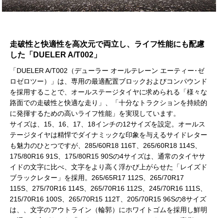
走破性と快適性を高次元で両立し、ライフ性能にも配慮
した「DUELER A/T002」
「DUELER A/T002（デューラー オールテレーン エーティー･ゼ
ロゼロツー）」は、専用の最適配置ブロックおよびコンパウンド
を採用することで、オールステージタイヤに求められる「様々な
路面での走破性と快適な走り」、「十分なトラクションを持続的
に発揮するための高いライフ性能」を実現しています。
サイズは、15、16、17、18インチの12サイズを設定。オールス
テージタイヤは精悍でダイナミックな印象を与えるサイドレター
も魅力のひとつですが、285/60R18 116T、265/60R18 114S、
175/80R16 91S、175/80R15 90Sの4サイズは、通常のタイヤサ
イドの文字に比べ、文字をより高く浮かび上がらせた「レイズド
ブラックレター」を採用。265/65R17 112S、265/70R17
115S、275/70R16 114S、265/70R16 112S、245/70R16 111S、
215/70R16 100S、265/70R15 112T、205/70R15 96Sの8サイズ
は、、文字のアウトライン（輪郭）にホワイトゴムを採用し鮮明