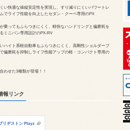
くい快適な操縦安定性を実現し、すり減りにくいパワートレ
ムでライフ性能を向上したセダン・クーペ専用のPX
が乗ってもふらつきにくく、軽快なハンドリングと偏磨耗を
るミニバン専用設計のPX-RV
いハイト系軽自動車もふらつきにくく、高剛性ショルダーブ
で偏磨耗を抑制しライフ性能アップの軽・コンパクト専用の
合わせた3種類が登場！！
情報リンク
ブリヂストン Playz