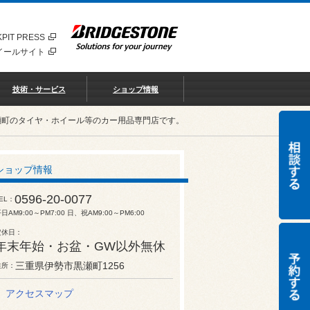
PIT PRESS
イールサイト
技術・サービス
ショップ情報
瀬町のタイヤ・ホイール等のカー用品専門店です。
ショップ情報
0596-20-0077
EL
日AM9:00～PM7:00 日、祝AM9:00～PM6:00
定休日
年末年始・お盆・GW以外無休
三重県伊勢市黒瀬町1256
住所
アクセスマップ