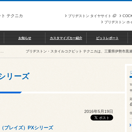
ト テクニカ
ブリヂストン タイヤサイト
COCK
ブリヂストン ホ
お知らせ
カスタマイズカー紹介
ピットレポート
Playz（プレイズ）PXシリーズ
ブリヂストン・スタイルコクピット テクニカは、三重県伊勢市黒
Xシリーズ
T
平
2016年5月19日
yz（プレイズ）PXシリーズ