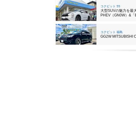
コクピット 55
大型SUVの魅力を最
PHEV（GN0W）&「B
コクピット 福島
GG2W MITSUBISHI 