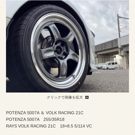
クリックで画像を拡大
POTENZA S007A ＆ VOLK RACING 21C
POTENZA S007A 255/35R18
RAYS VOLK RACING 21C 18×8.5 5/114 VC