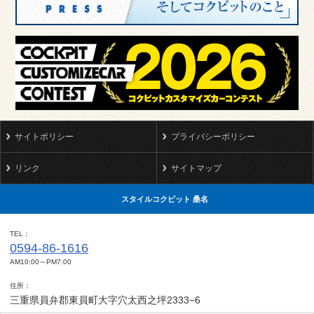
サイトポリシー
プライバシーポリシー
リンク
サイトマップ
スタイルコクピット 桑名
TEL
0594-86-1616
AM10:00～PM7:00
住所
三重県員弁郡東員町大字穴太西之坪2333−6