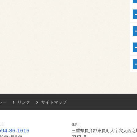
シー
リンク
サイトマップ
L
住所
594-86-1616
三重県員弁郡東員町大字穴太西之
2333−6
10:00～PM7:00