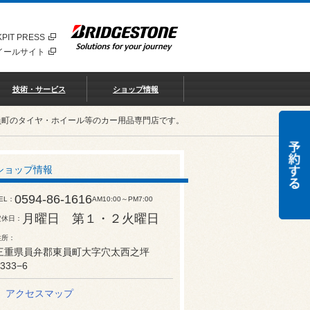
PIT PRESS
イールサイト
技術・サービス
ショップ情報
員町のタイヤ・ホイール等のカー用品専門店です。
ショップ情報
0594-86-1616
EL
AM10:00～PM7:00
月曜日 第１・２火曜日
定休日
住所
三重県員弁郡東員町大字穴太西之坪
333−6
アクセスマップ