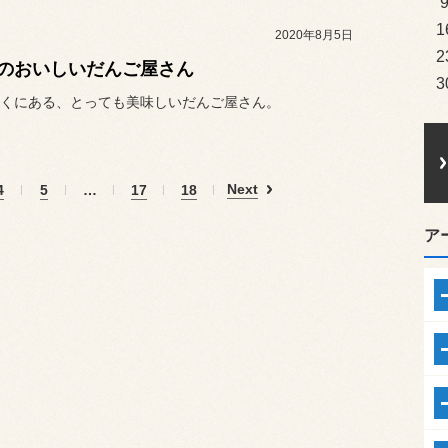
1
2020年8月5日
2
のおいしいだんご屋さん
3
くにある、とっても美味しいだんご屋さん。
Next
4
5
…
17
18
ア