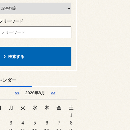
フリーワード
レンダー
<<
2026年8月
>>
日
月
火
水
木
金
土
1
2
3
4
5
6
7
8