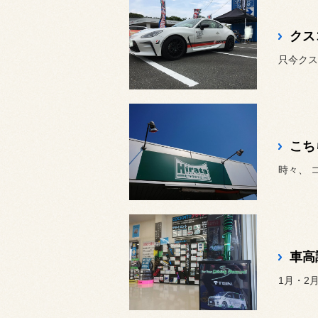
クス
只今クス
こち
時々、 
車高
1月・2