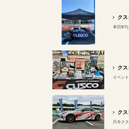
クス
本日9/
クス
イベント
クス
只今クス