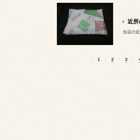
近所
当店の近
1
2
3