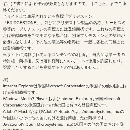
す。)の書面による許諾が必要となりますので、［こちら］までご連
絡ください。
当サイト上で表示されている商標「ブリヂストン」
「BRIDGESTONE」、並びにブリヂストン製品の名称、サービス名
称等は、ブリヂストンの商標または登録商標です。これらの商標ま
たは登録商標をご使用になる場合は、別途ブリヂストンとの契約が
必要になります。その他の製品等の名称は、一般に各社の商標また
は登録商標です。
当サイトに掲載されているコンテンツの利用は、当店又は第三者の
特許権、商標権、又は著作権等について、その使用を許諾したり、
譲渡したりすることを意味するものではありません。
注)
Internet Explorerは米国Microsoft Corporationの米国その他の国にお
ける登録商標です。
Windows Media? Player およびInternet Explorerは米国Microsoft
Corporationの米国及びその他の国における登録商標です。
Adobe? Flash?およびAdobe? Reader?は、Adobe Systems, Inc.の
米国およびその他の国における登録商標または商標です。
JavaScript?はSun Microsystems, Inc.の米国その他の国における登