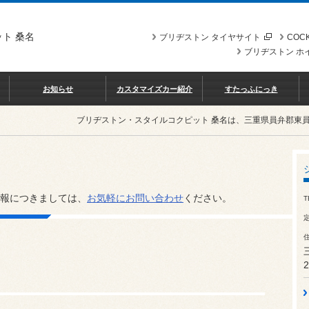
ト 桑名
ブリヂストン タイヤサイト
COCK
ブリヂストン ホ
お知らせ
カスタマイズカー紹介
すたっふにっき
ブリヂストン・スタイルコクピット 桑名は、三重県員弁郡東
報につきましては、
お気軽にお問い合わせ
ください。
T
2