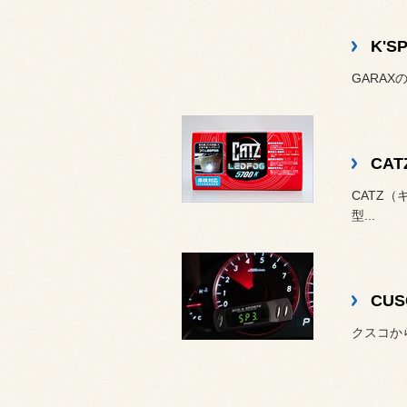
K'S
GARAX
CA
CATZ
型...
CU
クスコか