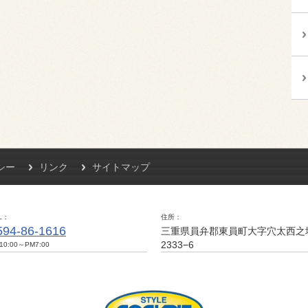
シー
リンク
サイトマップ
L
住所
594-86-1616
三重県員弁郡東員町大字穴太西之
2333−6
10:00～PM7:00