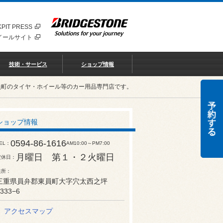
PIT PRESS
イールサイト
技術・サービス
ショップ情報
員町のタイヤ・ホイール等のカー用品専門店です。
ショップ情報
0594-86-1616
EL
AM10:00～PM7:00
月曜日 第１・２火曜日
定休日
住所
三重県員弁郡東員町大字穴太西之坪
333−6
アクセスマップ