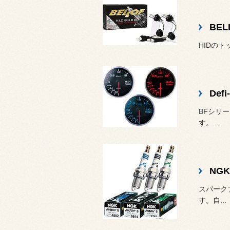
BEL
HIDのト
Defi
BFシリ
す。...
NG
スパーク
す。自...