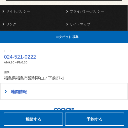
サイトポリシー
プライバシーポリシー
リンク
サイトマップ
コクピット 福島
TEL
024-521-0222
AM9:30～PM6:30
住所
福島県福島市渡利字山ノ下前27-1
地図情報
タイヤ点検・安全点検/タイヤ履き替え/オイル交換/その他ピット作業の予約
Copyright(C)2008-2022 COCKPIT FUKUSHIMA.All rights reserved.
相談する
予約する