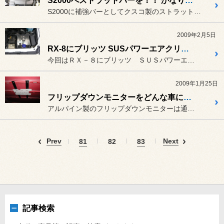
S2000へストラットバーを！！ かなり効きます！！！
S2000に補強バーとしてクスコ製のストラットバーを
2009年2月5日
RX-8にブリッツ SUSパワーエアクリーナーを！！
今回はＲＸ－８にブリッツ ＳＵＳパワーエアクリーナーを取り付けまし...
2009年1月25日
フリップダウンモニターをどんな車にでも取り付ける！！の巻
アルパイン製のフリップダウンモニターは通常、メーカーで設定された
Prev
Next
81
82
83
記事検索