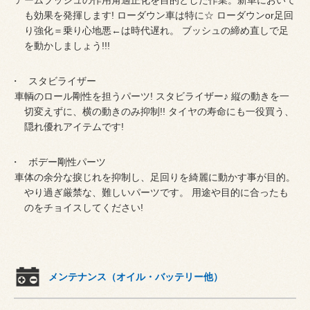
も効果を発揮します! ローダウン車は特に☆ ローダウンor足回
り強化＝乗り心地悪←は時代遅れ。 ブッシュの締め直しで足
を動かしましょう!!!
スタビライザー
車輌のロール剛性を担うパーツ! スタビライザー♪ 縦の動きを一
切変えずに、横の動きのみ抑制!! タイヤの寿命にも一役買う、
隠れ優れアイテムです!
ボデー剛性パーツ
車体の余分な捩じれを抑制し、足回りを綺麗に動かす事が目的。
やり過ぎ厳禁な、難しいパーツです。 用途や目的に合ったも
のをチョイスしてください!
メンテナンス（オイル・バッテリー他）