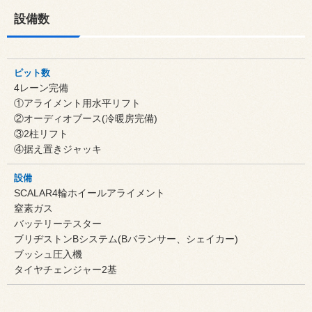
設備数
ピット数
4レーン完備
①アライメント用水平リフト
②オーディオブース(冷暖房完備)
③2柱リフト
④据え置きジャッキ
設備
SCALAR4輪ホイールアライメント
窒素ガス
バッテリーテスター
ブリヂストンBシステム(Bバランサー、シェイカー)
ブッシュ圧入機
タイヤチェンジャー2基