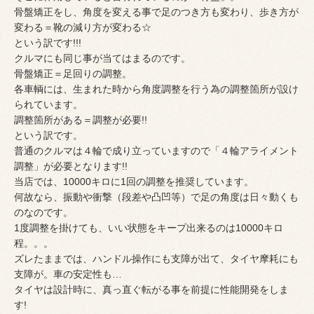
骨盤矯正をし、角度を変える事で足のつき方も変わり、歩き方が
変わる＝靴の減り方が変わる☆
という訳です!!!
クルマにも同じ事が当てはまるのです。
骨盤矯正＝足回りの調整。
各車輌には、生まれた時から角度調整を行う為の調整箇所が設け
られています。
調整箇所がある＝調整が必要!!
という訳です。
普通のクルマは４輪で成り立っていますので「４輪アライメント
調整」が必要となります!!
当店では、10000キロに1回の調整を推奨しています。
何故なら、振動や衝撃（段差や凸凹等）で足の角度は日々動くも
のなのです。
1度調整を掛けても、いい状態をキープ出来るのは10000キロ
程。。。
ズレたままでは、ハンドル操作にも支障が出て、タイヤ摩耗にも
支障が。車の安定性も…
タイヤは設計時に、真っ直ぐ転がる事を前提に性能開発をしま
す!