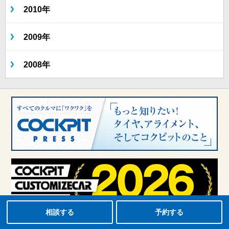
2010年
2009年
2008年
タイヤ点検・安全点検/タイヤ履き替え/オイル交換/その他ピット作業の予約
クローク契約会員専用タイヤ履き替え※タイヤ履き替えを希望のクローク契約会員の方はこちらを選択ください
本日のタイヤ履き替え順番待ち予約 ※クローク契約会員の方はご利用いただけません
相談する
予約する