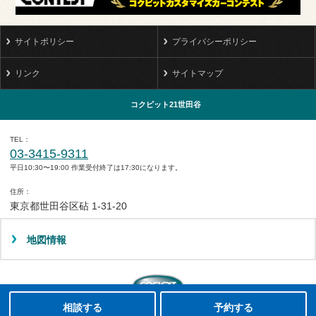
サイトポリシー
プライバシーポリシー
リンク
サイトマップ
コクピット21世田谷
TEL
03-3415-9311
平日10:30〜19:00 作業受付終了は17:30になります。
住所
東京都世田谷区砧 1-31-20
地図情報
タイヤ点検・安全点検/タイヤ履き替え/オイル交換/その他ピット作業の予約
クローク契約会員専用タイヤ履き替え※タイヤ履き替えを希望のクローク契約会員の方はこちらを選択ください
本日のタイヤ履き替え順番待ち予約 ※クローク契約会員の方はご利用いただけません
Copyright(C)2008-2022 COCKPIT 21SETAGAYA.All rights reserved.
相談する
予約する