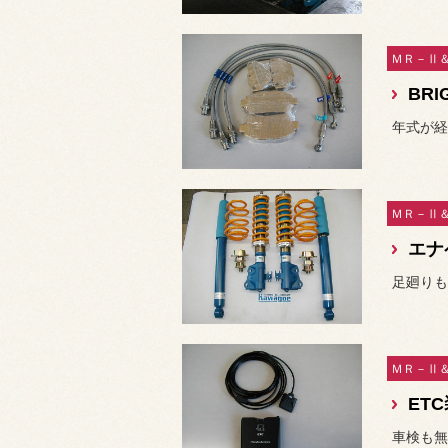
年式が経
エナ
足廻りも
ET
車検も無