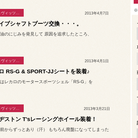
※
ＭＲ－Ⅱ＆ヴィッツ日誌
2013年4月7日
イブシャフトブーツ交換・・・。
油のにじみを発見して 原因を追求したところ、
ＭＲ－Ⅱ＆ヴィッツ日誌
2013年4月1日
 RS-G & SPORT-JJシートを装着♪
はレカロのモータースポーツシェル「RS-G」を
ＭＲ－Ⅱ＆ヴィッツ日誌
2013年3月21日
ヂストン T'sレーシングホイール装着！
前からずっとあり（汗） もちろん廃盤になってしまった