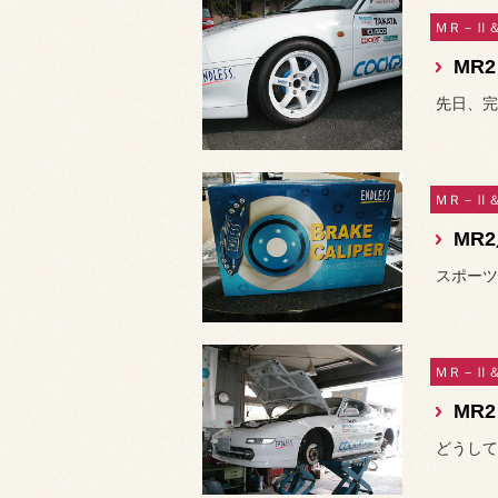
先日、完
MR
スポーツ
MR
どうして