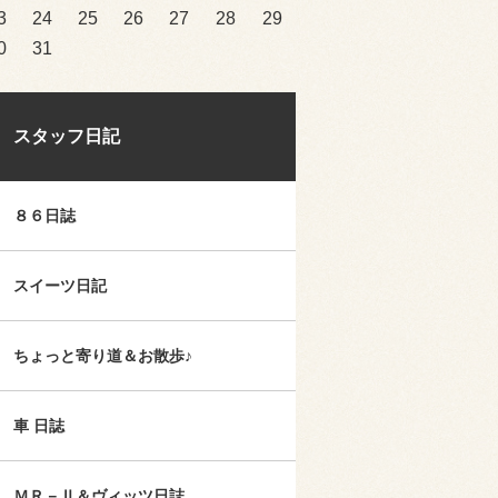
3
24
25
26
27
28
29
0
31
スタッフ日記
８６日誌
スイーツ日記
ちょっと寄り道＆お散歩♪
車 日誌
ＭＲ－Ⅱ＆ヴィッツ日誌