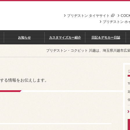
ブリヂストン タイヤサイト
COCK
ブリヂストン ホ
お知らせ
カスタマイズカー紹介
日記＆デモカー日誌
ブリヂストン・コクピット 川越は、埼玉県川越市広
する情報をお伝えします。
T