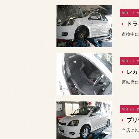
ドラ
点検中に
レカロ
運転席に
ブリ
当店に以