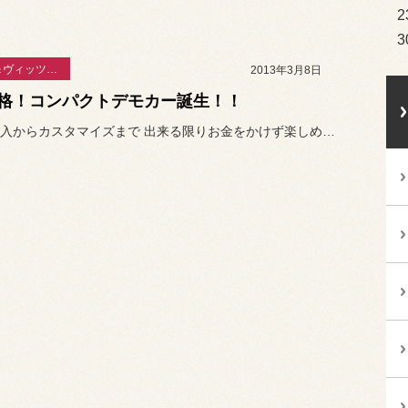
2
3
ＭＲ－Ⅱ＆ヴィッツ日誌
2013年3月8日
格！コンパクトデモカー誕生！！
車両の購入からカスタマイズまで 出来る限りお金をかけず楽しめるよ...