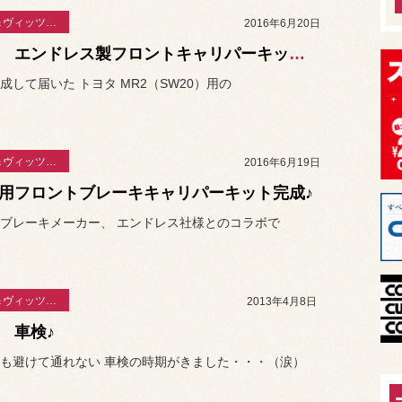
ＭＲ－Ⅱ＆ヴィッツ日誌
2016年6月20日
MR2 エンドレス製フロントキャリパーキット装着♪
成して届いた トヨタ MR2（SW20）用の
ＭＲ－Ⅱ＆ヴィッツ日誌
2016年6月19日
2用フロントブレーキキャリパーキット完成♪
ブレーキメーカー、 エンドレス社様とのコラボで
ＭＲ－Ⅱ＆ヴィッツ日誌
2013年4月8日
2 車検♪
も避けて通れない 車検の時期がきました・・・（涙）