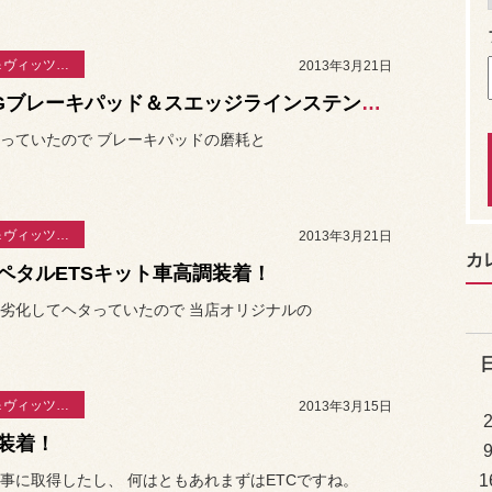
ＭＲ－Ⅱ＆ヴィッツ日誌
2013年3月21日
BRIGブレーキパッド＆スエッジラインステンメッシュブレーキホース装着！
っていたので ブレーキパッドの磨耗と
ＭＲ－Ⅱ＆ヴィッツ日誌
2013年3月21日
カ
ペタルETSキット車高調装着！
劣化してヘタっていたので 当店オリジナルの
ＭＲ－Ⅱ＆ヴィッツ日誌
2013年3月15日
C装着！
1
事に取得したし、 何はともあれまずはETCですね。