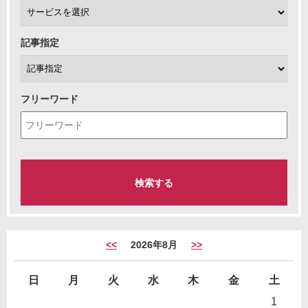
記事指定
フリーワード
<<
2026年8月
>>
日
月
火
水
木
金
土
1