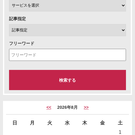
記事指定
フリーワード
<<
2026年8月
>>
日
月
火
水
木
金
土
1