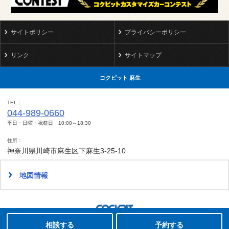
サイトポリシー
プライバシーポリシー
リンク
サイトマップ
コクピット 麻生
TEL
044-989-0660
平日・日曜・祝祭日 10:00～18:30
住所
神奈川県川崎市麻生区下麻生3-25-10
地図情報
タイヤ点検・安全点検/タイヤ履き替え/オイル交換/その他ピット作業の予約
クローク契約会員専用タイヤ履き替え※タイヤ履き替えを希望のクローク契約会員の方はこちらを選択ください
本日のタイヤ履き替え順番待ち予約 ※クローク契約会員の方はご利用いただけません
Copyright(C)2008-2022 COCKPIT ASAO.All rights reserved.
相談する
予約する