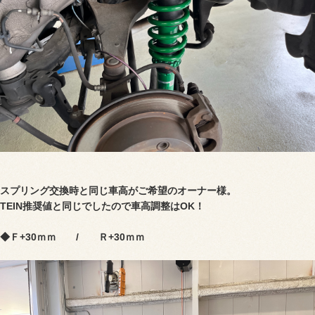
スプリング交換時と同じ
車高
がご希望のオーナー様。
TEIN推奨値と同じでしたので車高調整はOK！
◆Ｆ+30ｍｍ / Ｒ+30ｍｍ