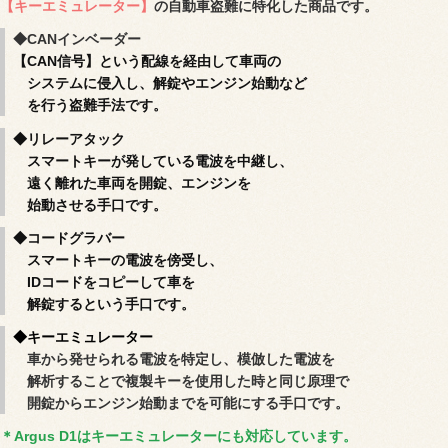
【キーエミュレーター】
の自動車盗難に特化した商品です。
◆CANインベーダー
【CAN信号】という配線を経由して車両の
システムに侵入し、解錠やエンジン始動など
を行う盗難手法です。
◆リレーアタック
スマートキーが発している電波を中継し、
遠く離れた車両を開錠、エンジンを
始動させる手口です。
◆コードグラバー
スマートキーの電波を傍受し、
IDコードをコピーして車を
解錠するという手口です。
◆キーエミュレーター
車から発せられる電波を特定し、模倣した電波を
解析することで複製キーを使用した時と同じ原理で
開錠からエンジン始動までを可能にする手口です。
＊Argus D1はキーエミュレーターにも対応しています。