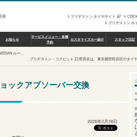
田谷
ブリヂストン タイヤサイト
COCK
ブリヂストン ホ
サービスメニュー・各種
お知らせ
カスタマイズカー紹介
スタッフ日記
予約
NISSAN ルークス ショックアブソーバー交換
ブリヂストン・コクピット 21世田谷は、東京都世田谷区のタイ
 ショックアブソーバー交換
T
平
2026年2月28日