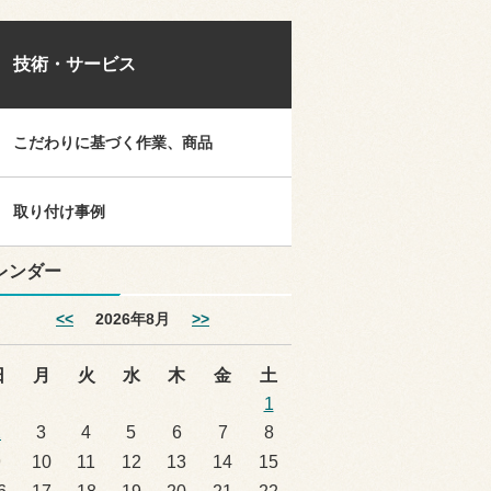
技術・サービス
こだわりに基づく作業、商品
取り付け事例
レンダー
<<
2026年8月
>>
日
月
火
水
木
金
土
1
2
3
4
5
6
7
8
9
10
11
12
13
14
15