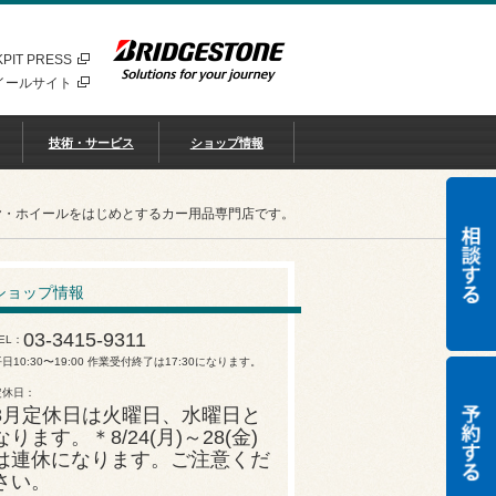
PIT PRESS
イールサイト
技術・サービス
ショップ情報
ヤ・ホイールをはじめとするカー用品専門店です。
ショップ情報
03-3415-9311
EL
日10:30〜19:00 作業受付終了は17:30になります。
定休日
8月定休日は火曜日、水曜日と
なります。＊8/24(月)～28(金)
は連休になります。ご注意くだ
さい。