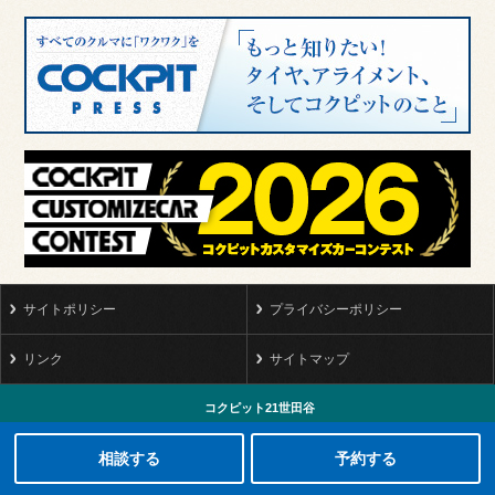
サイトポリシー
プライバシーポリシー
リンク
サイトマップ
コクピット21世田谷
タイヤ点検・安全点検/タイヤ履き替え/オイル交換/その他ピット作業の予約
クローク契約会員専用タイヤ履き替え※タイヤ履き替えを希望のクローク契約会員の方はこちらを選択ください
本日のタイヤ履き替え順番待ち予約 ※クローク契約会員の方はご利用いただけません
相談する
予約する
TEL
03-3415-9311