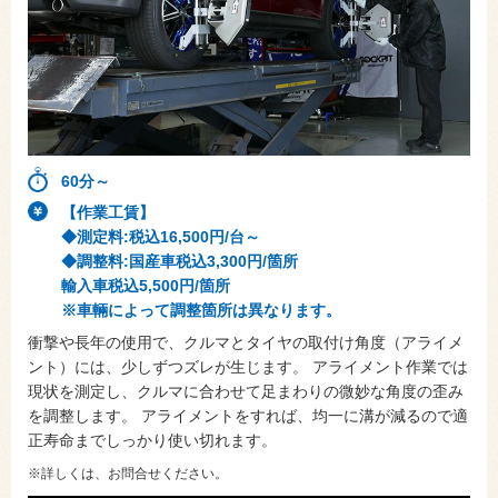
60分～
【作業工賃】
◆測定料:税込16,500円/台～
◆調整料:国産車税込3,300円/箇所
輸入車税込5,500円/箇所
※車輛によって調整箇所は異なります。
衝撃や長年の使用で、クルマとタイヤの取付け角度（アライメ
ント）には、少しずつズレが生じます。 アライメント作業では
現状を測定し、クルマに合わせて足まわりの微妙な角度の歪み
を調整します。 アライメントをすれば、均一に溝が減るので適
正寿命までしっかり使い切れます。
※詳しくは、お問合せください。