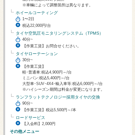
※車輛によって調整箇所は異なります。
ホイールコーティング
1〜2日
税込22,000円/台
タイヤ空気圧モニタリングシステム（TPMS）
40分~
【作業工賃】お問合せください。
タイヤローテーション
30分~
【作業工賃】
軽･普通車:税込4,900円～/台
ミニバン:税込5,400円～/台
大型車･SUV･4X4･輸入車等:税込6,000円～/台
※ハイシーズン期間は料金が変更になります。
ランフラットテクノロジー採用タイヤの交換
90分~
【作業工賃】税込5,500円～/本
ロードサービス
【入会料】2,000円
その他メニュー