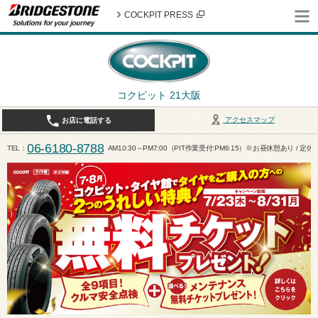
COCKPIT PRESS
コクピット 21大阪
アクセスマップ
お店に電話する
06-6180-8788
TEL
AM10:30～PM7:00（PIT作業受付:PM6:15）※お昼休憩あり / 