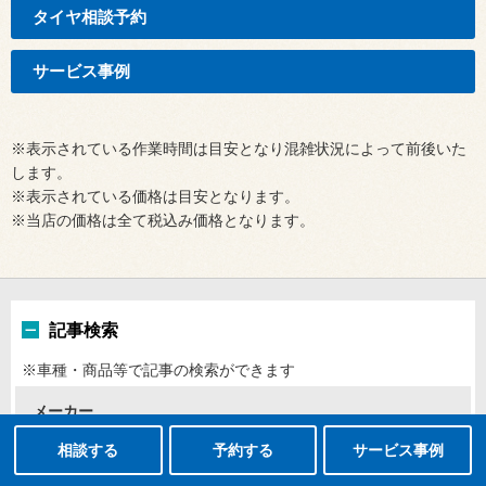
タイヤ相談予約
サービス事例
※表示されている作業時間は目安となり混雑状況によって前後いた
します。
※表示されている価格は目安となります。
※当店の価格は全て税込み価格となります。
記事検索
※車種・商品等で記事の検索ができます
メーカー
タイヤ点検・安全点検/タイヤ履き替え/オイル交換/その他ピット作業の予約
クローク契約会員専用タイヤ履き替え※タイヤ履き替えを希望のクローク契約会員の方はこちらを選択ください
本日のタイヤ履き替え順番待ち予約 ※クローク契約会員の方はご利用いただけません
相談する
予約する
サービス事例