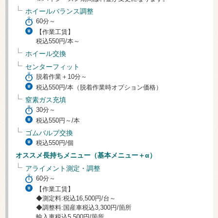
ホイールバランス調整
60分～
【作業工賃】
税込550円/本～
ホイール交換
センターフィット
脱着作業＋10分～
税込550円/本（脱着作業時オプション価格）
窒素ガス充填
30分～
税込550円～/本
ゴムバルブ交換
税込550円/個
オススメ長持ちメニュー（基本メニュー＋α）
アライメント測定・調整
60分～
【作業工賃】
◆測定料:税込16,500円/台～
◆調整料:国産車税込3,300円/箇所
輸入車税込5,500円/箇所