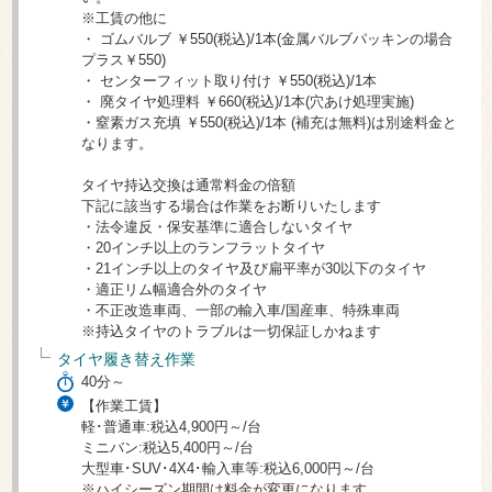
※工賃の他に
・ ゴムバルブ ￥550(税込)/1本(金属バルブパッキンの場合
プラス￥550)
・ センターフィット取り付け ￥550(税込)/1本
・ 廃タイヤ処理料 ￥660(税込)/1本(穴あけ処理実施)
・窒素ガス充填 ￥550(税込)/1本 (補充は無料)は別途料金と
なります。
タイヤ持込交換は通常料金の倍額
下記に該当する場合は作業をお断りいたします
・法令違反・保安基準に適合しないタイヤ
・20インチ以上のランフラットタイヤ
・21インチ以上のタイヤ及び扁平率が30以下のタイヤ
・適正リム幅適合外のタイヤ
・不正改造車両、一部の輸入車/国産車、特殊車両
※持込タイヤのトラブルは一切保証しかねます
タイヤ履き替え作業
40分～
【作業工賃】
軽･普通車:税込4,900円～/台
ミニバン:税込5,400円～/台
大型車･SUV･4X4･輸入車等:税込6,000円～/台
※ハイシーズン期間は料金が変更になります。