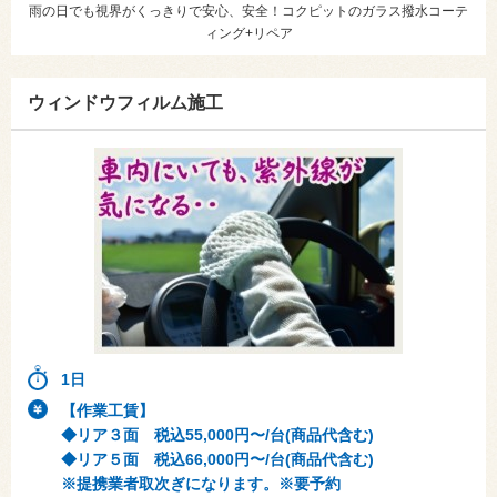
雨の日でも視界がくっきりで安心、安全！コクピットのガラス撥水コーテ
ィング+リペア
ウィンドウフィルム施工
1日
【作業工賃】
◆リア３面 税込55,000円〜/台(商品代含む)
◆リア５面 税込66,000円〜/台(商品代含む)
※提携業者取次ぎになります。※要予約