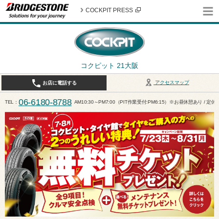
COCKPIT PRESS
コクピット 21大阪
アクセスマップ
お店に電話する
06-6180-8788
TEL
AM10:30～PM7:00（PIT作業受付:PM6:15）※お昼休憩あり / 