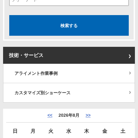
技術・サービス
アライメント作業事例
カスタマイズ別ショーケース
<<
2026年8月
>>
日
月
火
水
木
金
土