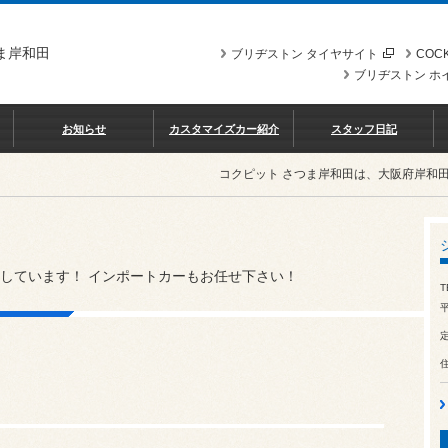
ま岸和田
ブリヂストン タイヤサイト
COCK
ブリヂストン ホ
お知らせ
カスタマイズカー紹介
スタッフ日記
コクピット さつま岸和田は、大阪府岸和
しています！ インポートカーもお任せ下さい！
T
平