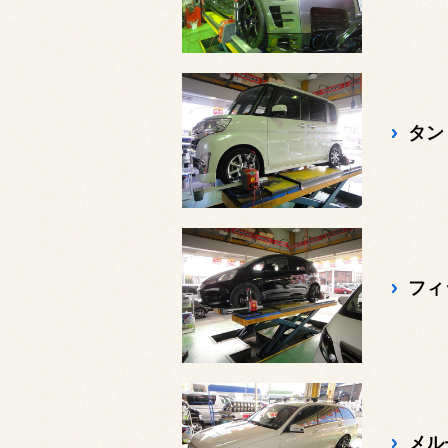
タン
フィ
メル