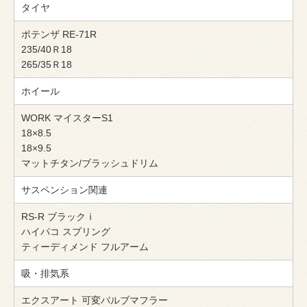
タイヤ
ポテンザ RE-71R
235/40Ｒ18
265/35Ｒ18
ホイール
WORK マイスターS1
18×8.5
18×9.5
マットチタン/ブラッシュドリム
サスペンション関連
RS-R ブラックⅰ
ハイパコ スプリング
ティーディメンド フルアーム
吸・排気系
エクスアート 可変バルブマフラー