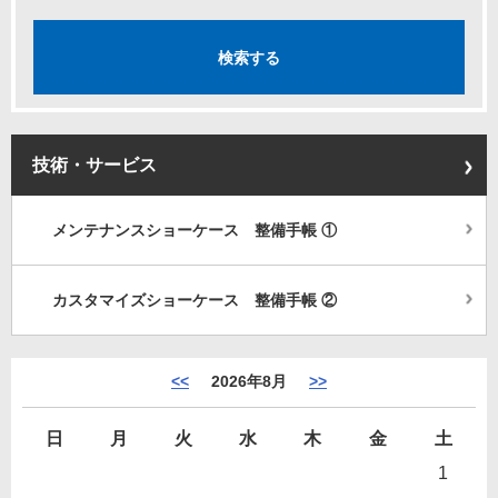
技術・サービス
メンテナンスショーケース 整備手帳 ①
カスタマイズショーケース 整備手帳 ②
<<
2026年8月
>>
日
月
火
水
木
金
土
1