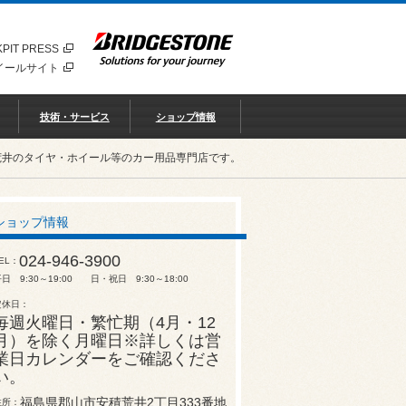
PIT PRESS
イールサイト
技術・サービス
ショップ情報
荒井のタイヤ・ホイール等のカー用品専門店です。
ショップ情報
024-946-3900
EL
日 9:30～19:00 日・祝日 9:30～18:00
定休日
毎週火曜日・繁忙期（4月・12
月）を除く月曜日※詳しくは営
業日カレンダーをご確認くださ
い。
福島県郡山市安積荒井2丁目333番地
住所