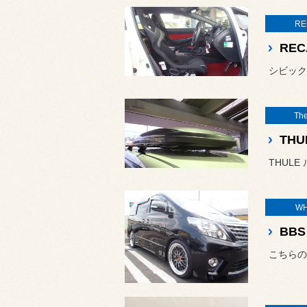
RE
REC
シビック
The
TH
THUL
WH
こちらの