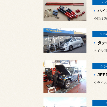
ハ
今回は強
SUS
タナ
さて今回
クラ
JE