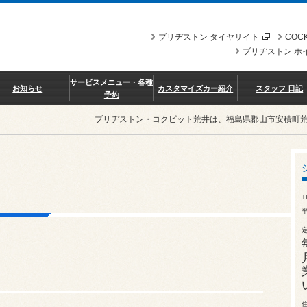
ブリヂストン タイヤサイト
COCK
ブリヂストン ホ
サービスメニュー・各種
お知らせ
カスタマイズカー紹介
スタッフ 日記
予約
ブリヂストン・コクピット荒井は、福島県郡山市安積町
T
平