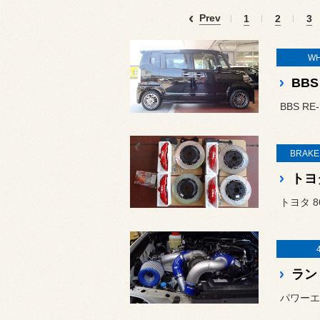
Prev
1
2
3
WH
BBS
BBS R
BRAKE
トヨ
トヨタ 
ラン