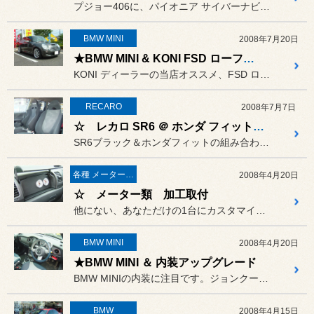
プジョー406に、パイオニア サイバーナビをインストールさせて頂き...
BMW MINI
2008年7月20日
★BMW MINI & KONI FSD ローフォルムキット
KONI ディーラーの当店オススメ、FSD ローフォルムキットを、...
RECARO
2008年7月7日
☆ レカロ SR6 ＠ ホンダ フィット GD1
SR6ブラック＆ホンダフィットの組み合わせです。
各種 メーター インストール
2008年4月20日
☆ メーター類 加工取付
他にない、あなただけの1台にカスタマイズ致します。
BMW MINI
2008年4月20日
★BMW MINI ＆ 内装アップグレード
BMW MINIの内装に注目です。ジョンクーパーワークスのダッシュ...
BMW
2008年4月15日