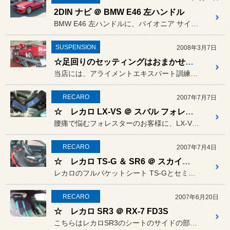
2DIN ナビ ＠ BMW E46 左ハンドル
BMW E46 左ハンドルに、パイオニア サイバーナビ 2DINタ...
SUSPENSION
2008年3月7日
☆足回りのセッティングはおまかせ☆☆
当店には、アライメントエキスパート訓練とセッティング研修を合格した...
RECARO
2007年7月7日
☆ レカロ LX-VS ＠ スバル フォレスター
腰痛で悩むフォレスターのお客様に、LX-VSを取り付けさせて頂きま...
RECARO
2007年7月4日
☆ レカロ TS-G ＆ SR6 ＠ スカイライン ER33
レカロのフルバケットシート TS-Gとセミバケットシート SR6を...
RECARO
2007年6月20日
☆ レカロ SR3 ＠ RX-7 FD3S
こちらはレカロSR3のシートのサイドの部分を削って、張りなおしたシ...