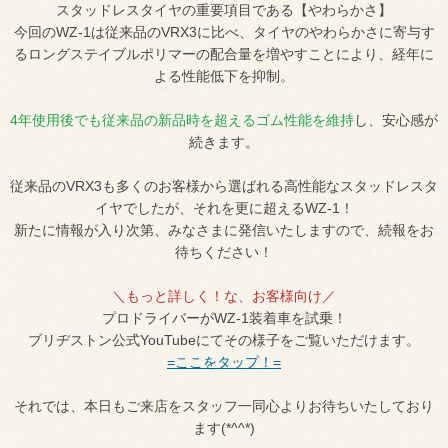
スタッドレスタイヤの重要項目である【やわらかさ】
今回のWZ-1は従来品のVRX3に比べ、タイヤのやわらかさに寄与す
るロングステイブルポリマーの配合量を増やすことにより、経年に
よる性能低下を抑制。
4年使用後でも従来品の新品時を超えるゴム性能を維持
し、安心感が
続きます。
従来品のVRX3も多くのお客様から選ばれる高性能なスタッドレスタ
イヤでしたが、それを更に超えるWZ-1！
新たに情報が入り次第、みなさまに発信いたしますので、続報をお
待ちください！
＼もっと詳しく！な、お客様向け／
プロドライバーがWZ-1装着車を試乗！
ブリヂストン公式YouTubeにてその様子をご覧いただけます。
=ここをタップ！=
それでは、本日もご来店をスタッフ一同心よりお待ちいたしており
ます(*^^*)