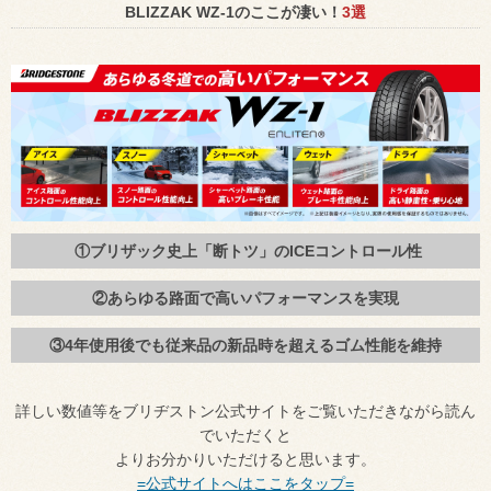
BLIZZAK WZ-1のここが凄い！
3選
①ブリザック史上「断トツ」のICEコントロール性
②あらゆる路面で高いパフォーマンスを実現
③4年使用後でも従来品の新品時を超えるゴム性能を維持
詳しい数値等をブリヂストン公式サイトをご覧いただきながら読ん
でいただくと
よりお分かりいただけると思います。
=公式サイトへはここをタップ=