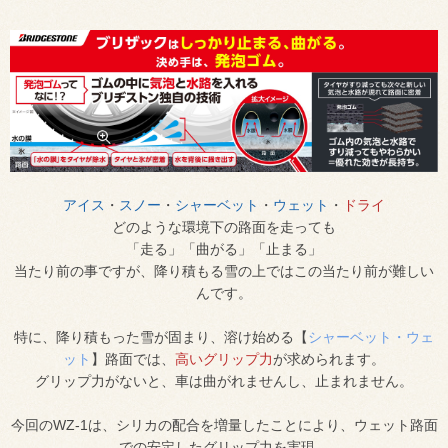
アイス
・
スノー
・
シャーベット
・
ウェット
・
ドライ
どのような環境下の路面を走っても
「走る」「曲がる」「止まる」
当たり前の事ですが、降り積もる雪の上ではこの当たり前が難しい
んです。
特に、降り積もった雪が固まり、溶け始める【
シャーベット・ウェ
ット
】路面では、
高いグリップ力
が求められます。
グリップ力がないと、車は曲がれませんし、止まれません。
今回のWZ-1は、シリカの配合を増量したことにより、ウェット路面
での安定したグリップ力を実現。