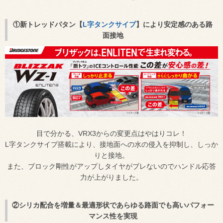
①新トレッドパタン【
L字タンクサイプ
】により安定感のある路
面接地
目で分かる、VRX3からの変更点はやはりコレ！
L字タンクサイプ搭載により、接地面への水の侵入を抑制し、しっか
りと接地。
また、ブロック剛性がアップしタイヤがブレないのでハンドル応答
力が上がりました。
②シリカ配合を増量＆最適形状であらゆる路面でも高いパフォー
マンス性を実現