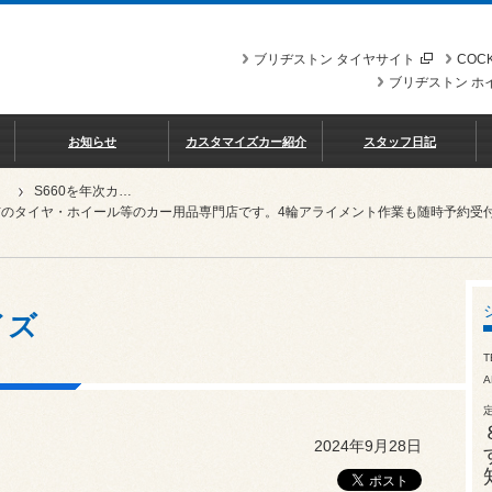
ブリヂストン タイヤサイト
COCK
ブリヂストン ホ
お知らせ
カスタマイズカー紹介
スタッフ日記
S660を年次カスタマイズ
市のタイヤ・ホイール等のカー用品専門店です。4輪アライメント作業も随時予約受
イズ
T
A
2024年9月28日