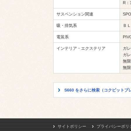
R：1
サスペンション関連
SP
吸・排気系
ＢＬ
電装系
PI
インテリア・エクステリア
ガレ
ガレ
無限
無限
S660 をさらに検索（コクピット
サイトポリシー
プライバシーポリ