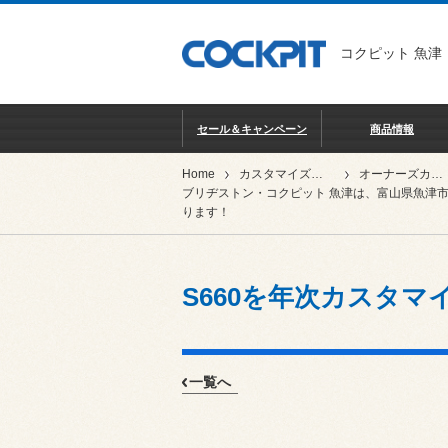
コクピット 魚津
セール＆キャンペーン
商品情報
Home
カスタマイズカー紹介
オーナーズカーインデックス
ブリヂストン・コクピット 魚津は、富山県魚津
ります！
S660を年次カスタマ
一覧へ