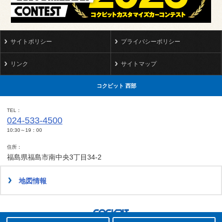
サイトポリシー
プライバシーポリシー
リンク
サイトマップ
コクピット 西部
TEL
024-533-4500
10:30～19：00
住所
福島県福島市南中央3丁目34-2
地図情報
タイヤ点検・安全点検/タイヤ履き替え/オイル交換/その他ピット作業の予約
クローク契約会員専用タイヤ履き替え※タイヤ履き替えを希望のクローク契約会員の方はこちらを選択ください