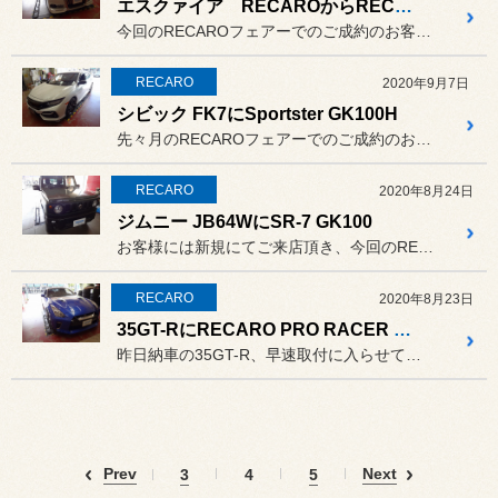
エスクァイア RECAROからRECAROへ
今回のRECAROフェアーでのご成約のお客様、初の"RCS"のお取...
RECARO
2020年9月7日
シビック FK7にSportster GK100H
先々月のRECAROフェアーでのご成約のお客様です。
RECARO
2020年8月24日
ジムニー JB64WにSR-7 GK100
お客様には新規にてご来店頂き、今回のRECAROフェアーにてご成約...
RECARO
2020年8月23日
35GT-RにRECARO PRO RACER RMS 2600A
昨日納車の35GT-R、早速取付に入らせて頂きます!
Prev
Next
3
4
5