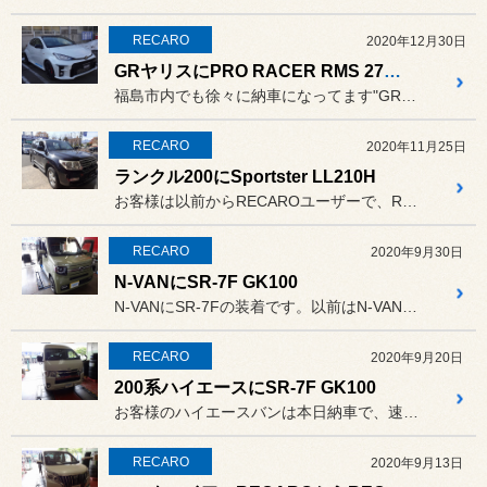
RECARO
2020年12月30日
GRヤリスにPRO RACER RMS 2700Gを
福島市内でも徐々に納車になってます"GRヤリス"ですが、RECAR...
RECARO
2020年11月25日
ランクル200にSportster LL210H
お客様は以前からRECAROユーザーで、RECAROの良さは十分解...
RECARO
2020年9月30日
N-VANにSR-7F GK100
N-VANにSR-7Fの装着です。以前はN-VAN用のRECARO...
RECARO
2020年9月20日
200系ハイエースにSR-7F GK100
お客様のハイエースバンは本日納車で、速攻でご来店頂きました! （走...
RECARO
2020年9月13日