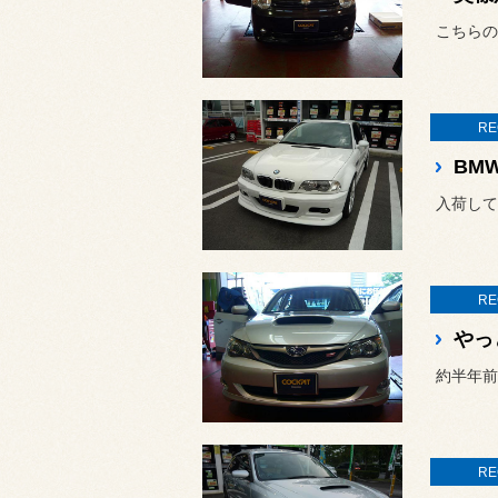
こちらの
RE
BMW
RE
やっ
約半年前よ
RE