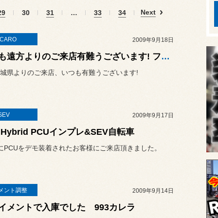
Next
29
30
31
…
33
34
CARO
2009年9月18日
いつも遠方よりのご来店有難うございます! フィアット500 SR-6編
城県よりのご来店、いつも有難うございます!
SEV
2009年9月17日
 Hybrid PCUインプレ&SEV自転車
にPCUをデモ装着されたお客様にご来店頂きました。
メント調整
2009年9月14日
イメントで入庫でした 993カレラ