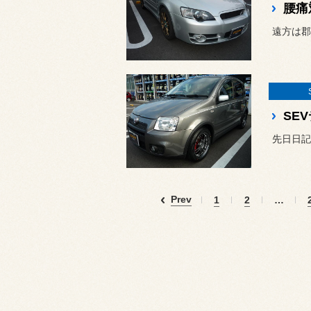
腰痛
遠方は郡
SE
先日日記
Prev
1
2
…