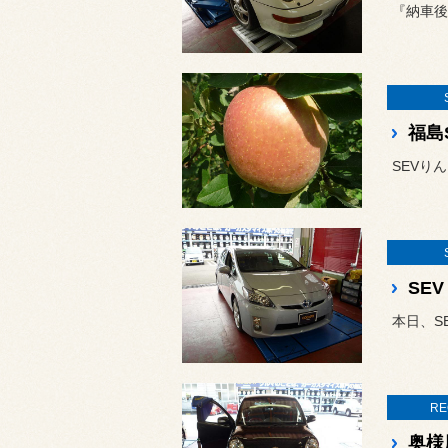
『納車後
福島S
SEVり
SEV
本日、S
RE
奥様