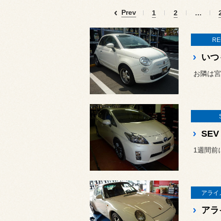
Prev
1
2
…
RE
お隣は宮
SEV
1週間前
アライ
アラ