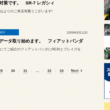
対策です。 SR-7 レガシィ
山よりのご来店有難うございます!
SEV
2009年8月12日
Vデータ取り始めます。 フィアットパンダ
にてご紹介のフィアットパンダにRE30とプレイズを
Next
29
30
31
…
33
34