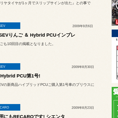
リヤタイヤが1ヶ月でスリップサインが出た』との事で
SEV
2009年9月6日
EVりんご ＆ Hybrid PCUインプレ
んごも10回目の掲載となりました。
SEV
2009年8月30日
 Hybrid PCU第1号!
EVの新商品ハイブリッドPCUご購入第1号車のプリウスに
CARO
2009年8月23日
用にもRECAROです! シエンタ