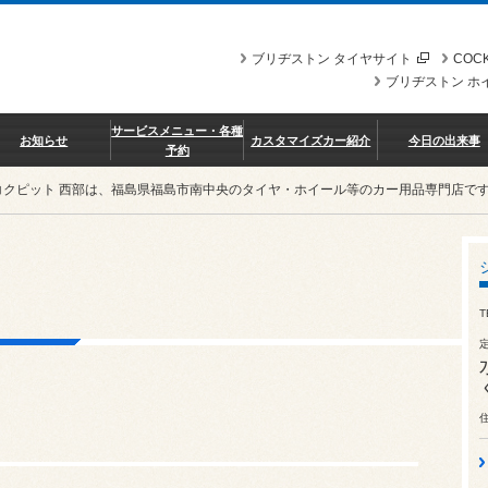
ブリヂストン タイヤサイト
COCK
ブリヂストン ホ
サービスメニュー・各種
お知らせ
カスタマイズカー紹介
今日の出来事
予約
コクピット 西部は、福島県福島市南中央のタイヤ・ホイール等のカー用品専門店で
T