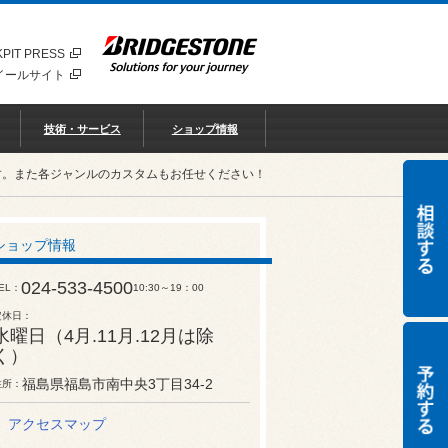
PIT PRESS
イールサイト
技術・サービス
ショップ情報
す。また各ジャンルのカスタムもお任せください！
ショップ情報
024-533-4500
EL
10:30～19：00
定休日
水曜日（4月.11月.12月は除
く）
福島県福島市南中央3丁目34-2
住所
アクセスマップ