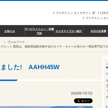
ブリヂストン タイヤサイト
COCK
ブリヂストン ホ
サービスメニュー・各種
お知らせ
カスタマイズカー紹介
今日の出来事
予約
ヴェルファイア完了しました! AAHH45W
コクピット 西部は、福島県福島市南中央のタイヤ・ホイール等のカー用品専門店で
した! AAHH45W
T
2026年7月7日