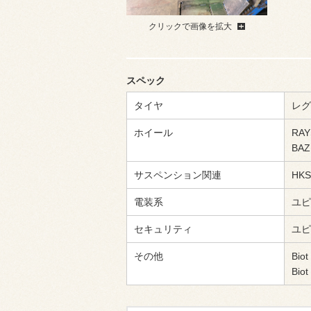
クリックで画像を拡大
スペック
タイヤ
レグ
ホイール
RAY
BA
サスペンション関連
HK
電装系
ユピ
セキュリティ
ユピテ
その他
Bi
Bi