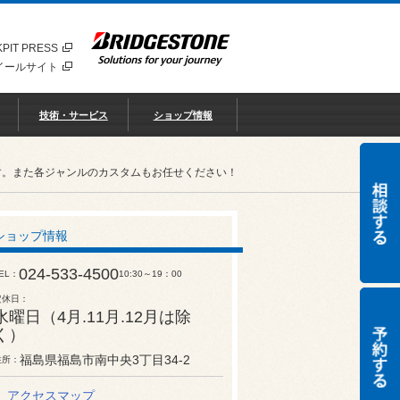
PIT PRESS
イールサイト
技術・サービス
ショップ情報
す。また各ジャンルのカスタムもお任せください！
ショップ情報
024-533-4500
EL
10:30～19：00
定休日
水曜日（4月.11月.12月は除
く）
福島県福島市南中央3丁目34-2
住所
アクセスマップ