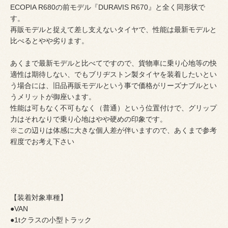
ECOPIA R680の前モデル『DURAVIS R670』と全く同形状で
す。
再販モデルと捉えて差し支えないタイヤで、性能は最新モデルと
比べるとやや劣ります。
あくまで最新モデルと比べてですので、貨物車に乗り心地等の快
適性は期待しない、でもブリヂストン製タイヤを装着したいとい
う場合には、旧品再販モデルという事で価格がリーズナブルとい
うメリットが御座います。
性能は可もなく不可もなく（普通）という位置付けで、グリップ
力はそれなりで乗り心地はやや硬めの印象です。
※この辺りは体感に大きな個人差が伴いますので、あくまで参考
程度でお考え下さい
【装着対象車種】
●VAN
●1tクラスの小型トラック