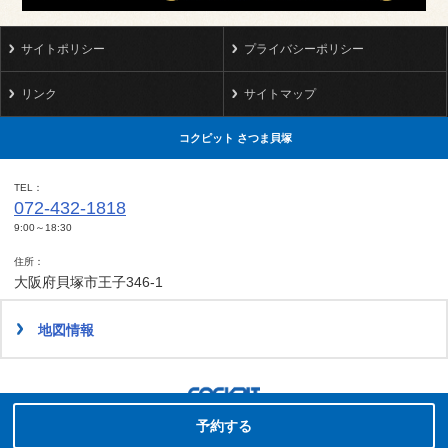
サイトポリシー
プライバシーポリシー
リンク
サイトマップ
コクピット さつま貝塚
TEL
072-432-1818
9:00～18:30
住所
大阪府貝塚市王子346-1
地図情報
タイヤ点検・安全点検/タイヤ履き替え/オイル交換/その他ピット作業の予約
Copyright(C)2017-2022 COCKPIT SatsumaKaiduka.All rights reserved.
予約する