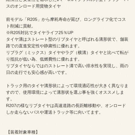
スのオンロード用貨物タイヤ
前モデル「R205」から摩耗寿命が延び、ロングライフ化でコス
ト削減に貢献。
※R205対比でタイヤライフ25％UP
タイヤ溝はストレート型のリブタイヤと呼ばれる溝形状で、舗装
路での直進安定性や静粛性に優れます。
リブラグ（ミックス）タイヤやラグ（横溝）タイヤと比べて転が
り抵抗が低い為、低燃費性に優れます。
リブタイヤならではのストレート溝で高い排水性を実現し、雨の
日の走行でも安心感が高いです。
トラック用のタイヤ溝形状によって環境適応性が大きく異なりま
すので、使用環境によって溝形状を選ぶ事を強くオススメしま
す。
R207の様なリブタイヤは高速道路の長距離移動や、オンロード
しか走らないバスや運送トラック等に向いてます。
【装着対象車種】