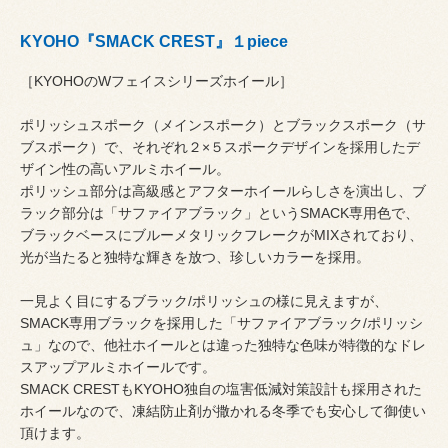
KYOHO『SMACK CREST』１piece
［KYOHOのWフェイスシリーズホイール］
ポリッシュスポーク（メインスポーク）とブラックスポーク（サ
ブスポーク）で、それぞれ２×５スポークデザインを採用したデ
ザイン性の高いアルミホイール。
ポリッシュ部分は高級感とアフターホイールらしさを演出し、ブ
ラック部分は「サファイアブラック」というSMACK専用色で、
ブラックベースにブルーメタリックフレークがMIXされており、
光が当たると独特な輝きを放つ、珍しいカラーを採用。
一見よく目にするブラック/ポリッシュの様に見えますが、
SMACK専用ブラックを採用した「サファイアブラック/ポリッシ
ュ」なので、他社ホイールとは違った独特な色味が特徴的なドレ
スアップアルミホイールです。
SMACK CRESTもKYOHO独自の塩害低減対策設計も採用された
ホイールなので、凍結防止剤が撒かれる冬季でも安心して御使い
頂けます。