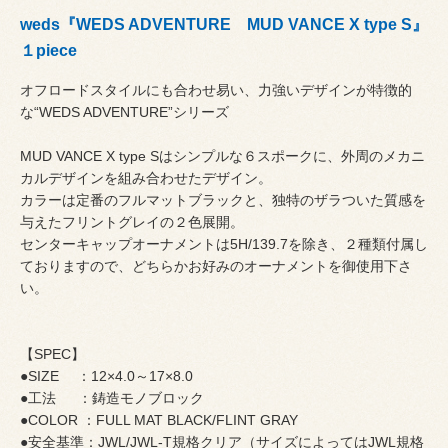
weds『WEDS ADVENTURE MUD VANCE X type S』
１piece
オフロードスタイルにも合わせ易い、力強いデザインが特徴的
な“WEDS ADVENTURE”シリーズ
MUD VANCE X type Sはシンプルな６スポークに、外周のメカニ
カルデザインを組み合わせたデザイン。
カラーは定番のフルマットブラックと、独特のザラついた質感を
与えたフリントグレイの２色展開。
センターキャップオーナメントは5H/139.7を除き、２種類付属し
ておりますので、どちらかお好みのオーナメントを御使用下さ
い。
【SPEC】
●SIZE ：12×4.0～17×8.0
●工法 ：鋳造モノブロック
●COLOR ：FULL MAT BLACK/FLINT GRAY
●安全基準：JWL/JWL-T規格クリア（サイズによってはJWL規格