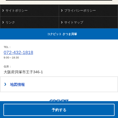
サイトポリシー
プライバシーポリシー
リンク
サイトマップ
コクピット さつま貝塚
TEL
072-432-1818
9:00～18:30
住所
大阪府貝塚市王子346-1
地図情報
タイヤ点検・安全点検/タイヤ履き替え/オイル交換/その他ピット作業の予約
Copyright(C)2017-2022 COCKPIT SatsumaKaiduka.All rights reserved.
予約する