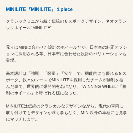
MINILITE『MINILITE』１piece
クラシックミニから続く伝統の８スポークデザイン、ネオクラシ
ックホイール“MINILITE”
元々はMINIに合わせた設計のホイールだが、日本車の純正オプシ
ョンに採用される等、日本車に合わせた設計のバリエーションも
登場。
基本設計は「強靭」「軽量」「安全」で、機能的にも優れる８ス
ポーク、数々のレースでMINILITEを採用したチームが勝利を掴
んだ事で、世界的に爆発的有名になり、‶WINNING WHEEL″「勝
利のホイール」と呼ばれる様になった。
MINILITEは伝統のクラシカルなデザインながら、現代の車両に
取り付けてもデザインが浮く事もなく、MINI以外の車種にも見事
にマッチします。