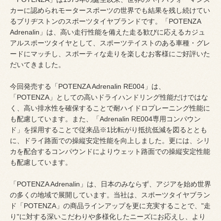
カーに認められモータースポーツの世界でも結果を残し続けてい
るブリヂストンのスポーツタイヤブランドです。「POTENZA
Adrenalin」は、高い走行性能を備えた走る歓びに応えるカジュ
アルスポーツタイヤとして、スポーツテイストのある車種・グレ
ードにマッチし、スポーティな走りを楽しむお客様にご好評いた
だいてきました。
今回発売する「POTENZA Adrenalin RE004」は、
「POTENZA」としての高いドライハンドリング性能だけではな
く、高い排水性を確保することで耐ハイドロプレーニング性能に
も配慮しています。また、「Adrenalin RE004専用コンパウン
ド」を採用することで従来品※1比転がり抵抗低減を図るととも
に、ドライ路面での操縦安定性能を向上しました。更には、シリ
カを配合するコンパウンドによりウェット路面での操縦安定性能
も配慮しています。
「POTENZA Adrenalin」は、日本のみならず、アジアを始め世界
の多くの地域で展開しています。当社は、スポーツタイヤブラン
ド「POTENZA」の商品ラインアップを更に充実することで、"走
り"に対する深いこだわりや多様化したニーズにお応えし、より