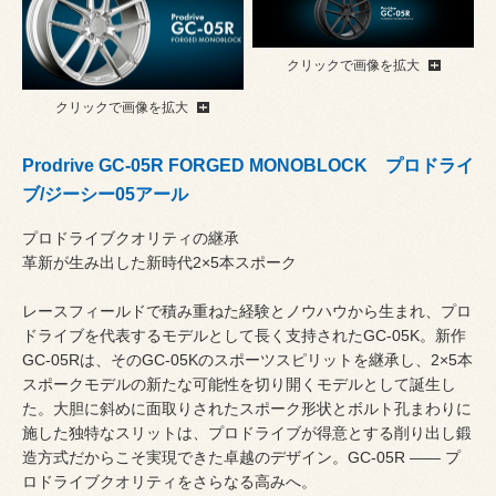
クリックで画像を拡大
クリックで画像を拡大
Prodrive GC-05R FORGED MONOBLOCK プロドライ
ブ/ジーシー05アール
プロドライブクオリティの継承
革新が生み出した新時代2×5本スポーク
レースフィールドで積み重ねた経験とノウハウから生まれ、プロ
ドライブを代表するモデルとして長く支持されたGC-05K。新作
GC-05Rは、そのGC-05Kのスポーツスピリットを継承し、2×5本
スポークモデルの新たな可能性を切り開くモデルとして誕生し
た。大胆に斜めに面取りされたスポーク形状とボルト孔まわりに
施した独特なスリットは、プロドライブが得意とする削り出し鍛
造方式だからこそ実現できた卓越のデザイン。GC-05R ―― プ
ロドライブクオリティをさらなる高みへ。